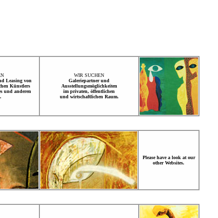
EN
WIR SUCHEN
nd
Leasing von
Galeriepartner und
chen Künstlers
Ausstellungsmöglichkeiten
es und anderen
im privaten, öffentlichen
.
und wirtschaftlichen Raum.
Please have a look at our
other Websites.