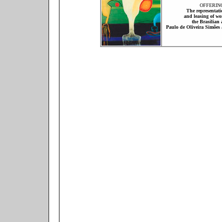
OFFERIN
The representati
and leasing of wo
the Brasilian a
Paulo de Oliveira Simões a