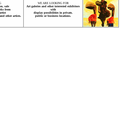
G
WE ARE LOOKING FOR
on, sale
Art galeries and other interested exhibitors
rks from
with
rtist
display possibilities in private,
nd other artists.
public or business locations.